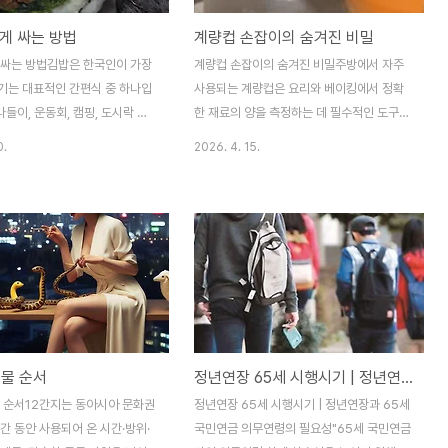
게 싸는 방법
계량컵 손잡이의 숨겨진 비밀
 싸는 방법김밥은 한국인이 가장
계량컵 손잡이의 숨겨진 비밀주방에서 자주
기는 대표적인 간편식 중 하나입
사용되는 계량컵은 요리와 베이킹에서 정확
 나들이, 운동회, 캠핑, 도시락 메
한 재료의 양을 측정하는 데 필수적인 도구입
에서 한 끼 식사로도 인기가 높
니다. 대부분의 계량컵은 내구성 있는 플라스
0.
2026. 4. 15.
지만 같은 재료를 사용해도 누가
틱 또는 금속으로 만들어지며, 그 용도는 단
김밥 맛있게 싸는 방법에 따라 맛
순히 '계량'에 국한되지 않습니다. 특히, 계량
발생합니다. 밥의 간, 재료의 수
컵의 손잡이에 숨겨진 비밀 하나를 알고 있다
의 선택, 재료 배치, 말아주는 방법
면, 주방 생활이 한결 더 편리해질 수 있습니
소가 김밥 맛을 결정하기 때문입니
다.계량컵 손잡이의 비밀 활용법계량컵을 보
를 살펴보면 계란지단, 어묵, 맛
면 손잡이 부분에 작은 홈이 파여 있는 것을
조림, 당근볶음, 단무지, 깻잎, 부
발견할 수 있습니다. 많은 사람들이 이 작은
 김, 밥 등 전통적인 김밥 재료가
홈이 단지 손잡이를 강화하기 위한 구조적인
 있습니다. 특히 깻잎과 우엉이
요소로만 여기곤 하지만, 실제로는 그 이상의
동물 순서
정년연장 65세 시행시기 | 정년연장과 65세 국민연금 의무연령의 필요성
은 풍미가 깊고 식감이 풍부해 많
기능을 가지고 있습니다. 이 홈은 액체를 다
 선호하는 조합입니다. 김밥을 더
른 용기에 옮길 때 깔데기 역할을 할 수 있어,
물 순서12간지는 동아시아 문화권
정년연장 65세 시행시기 | 정년연장과 65세
들기 위해서는 단순히 재료를..
특히 병입구가 좁은 경우에 유용하게 활용됩
간 동안 사용되어 온 시간·방위·
국민연금 의무연령의 필요성"65세 국민연금