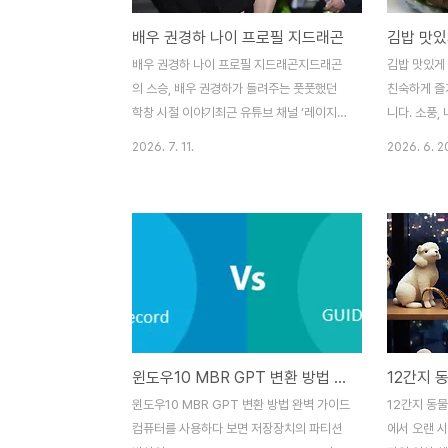
배우 권경하 나이 프로필 지드래곤
김밥 맛있
배우 권경하 나이 프로필 지드래곤지드래곤
김밥 맛있게
의 스승, 배우 권경하가 들려주는 풋풋했던
친숙하게 즐
학창 시절 이야기최근 유튜브 채널 ‘레이지래
니다. 소풍,
빗’에 출연한 배우 권경하가 톱스타 지드래곤
뉴는 물론 집
2026. 7. 11.
2026. 6. 2
(본명 권지용)의 중학교 시절 담임교사였다는
습니다. 하
사실이 밝혀지며 대중의 큰 관심을 받고 있습
만드느냐와 
니다. 과거 서울국악예중에서 교편을 잡았던
차이가 크게 
권경하는 그 시절 제자였던 지드래곤의 모습
분 조절, 김
을 생생하게 증언하며 그가 왜 지금의 ‘월드
등 여러 요
클래스’가 될 수밖에 없었는지에 대한 비하인
다.김밥 재료
드를 공개했습니다.떡잎부터 달랐던 권지용,
살, 햄, 우엉
중학교 3년을 수놓은 예술적 감각권경하 배
추, 시금치,
우는 권지용 학생을 1학년부터 3학년까지 3
잘 준비되어
윈도우10 MBR GPT 변환 방법 완벽 가이드
12간지 
년 내내 담임을 맡아 지켜봐 왔습니다. 당시
포함된 김밥
교사가 기억하는 권지용은 단순히 공부하는
은 사람들이
윈도우10 MBR GPT 변환 방법 완벽 가이드
12간지 동
학생이 아닌, 학교의 모든 예술적 활동을 주
욱 맛있게 만
컴퓨터를 사용하다 보면 저장장치의 파티션
에서 오랜 시