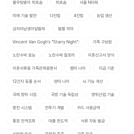
불우렁쉥이 피로솜
피로솜
서울 N타워
미래 기술 발전
다진법
4진법
농업 생산
금자라남생이잎벌레
월별 의미
Vincent Van Gogh's "Starry Night":
가족 구성원
노란수박 효능
노란수박 칼로리
이혼신고서 양식
이혼서류용 가족관계증명서
뱀띠 나이
지급 기준
12간지 동물 순서
양띠 나이
뇌 기능 개선
국제 방위 시장.
국방 기술 독립성
방위산업 기술
항전 시스템
전투기 개발
카드 사용금액
통장 잔액조회
대출 한도액
서류 자동 발급