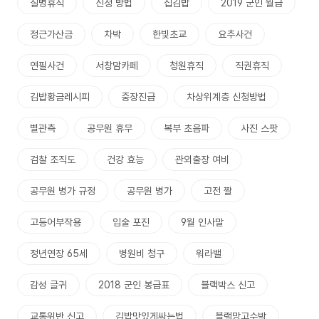
질병휴직
신청 방법
집김밥
2019 군인 월급
정근가산금
차박
한빛초교
요추사건
연필사건
서창맘카페
청원휴직
직권휴직
김밥황금레시피
중장진급
차상위계층 신청방법
별관측
공무원 휴무
복부 초음파
사진 스팟
검찰 조직도
건강 효능
관외출장 여비
공무원 병가 규정
공무원 병가
고전 짤
고등어부작용
입술 포진
9월 인사말
정년연장 65세
병원비 청구
워라밸
감성 글귀
2018 군인 봉급표
블랙박스 신고
교통위반 신고
김밥맛있게싸는법
블랙망고수박