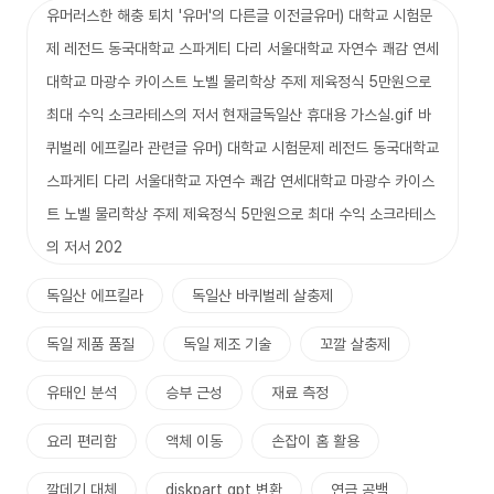
유머러스한 해충 퇴치 '유머'의 다른글 이전글유머) 대학교 시험문
제 레전드 동국대학교 스파게티 다리 서울대학교 자연수 쾌감 연세
대학교 마광수 카이스트 노벨 물리학상 주제 제육정식 5만원으로
최대 수익 소크라테스의 저서 현재글독일산 휴대용 가스실.gif 바
퀴벌레 에프킬라 관련글 유머) 대학교 시험문제 레전드 동국대학교
스파게티 다리 서울대학교 자연수 쾌감 연세대학교 마광수 카이스
트 노벨 물리학상 주제 제육정식 5만원으로 최대 수익 소크라테스
의 저서 202
독일산 에프킬라
독일산 바퀴벌레 살충제
독일 제품 품질
독일 제조 기술
꼬깔 살충제
유태인 분석
승부 근성
재료 측정
요리 편리함
액체 이동
손잡이 홈 활용
깔데기 대체
diskpart gpt 변환
연금 공백