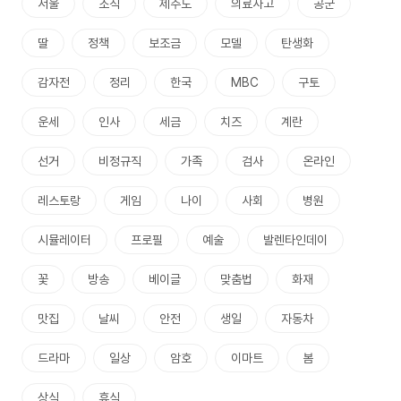
서울
조직
제주도
의료사고
공군
딸
정책
보조금
모델
탄생화
감자전
정리
한국
MBC
구토
운세
인사
세금
치즈
계란
선거
비정규직
가족
검사
온라인
레스토랑
게임
나이
사회
병원
시뮬레이터
프로필
예술
발렌타인데이
꽃
방송
베이글
맞춤법
화재
맛집
날씨
안전
생일
자동차
드라마
일상
암호
이마트
봄
상식
휴식