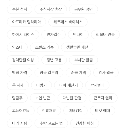
수분 섭취
주식시장 휴장
공무원 정년
아프리카 말라리아
헤르페스 바이러스
하야시 라이스
연가일수
만나이
리볼버 권총
인스타
스텔스 기능
생활습관 개선
경력단절 여성
청년 고용
부사관 월급
백금 가격
땅콩 칼로리
순금 가격
병사 월급
은 시세
더벙커
나이 계산기
깍지벌레
담금주
노인 빈곤
대법원 판결
근로자 권리
고등어효능
김밥재료
미녀검객
티켓 예매
다리 저림
수박 고르는 법
건강한 아침