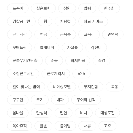
표준어
실손보험
상원
법령
한주희
경찰공무원
햄
계량컵
의료 서비스
근무시간
백금
근육통
교육세
면역력
보배드림
벌개미취
자살률
각선미
군복무기간단축
순금
최저임금
종양
소정근로시간
근로계약서
625
별이 빛나는 밤에
레이싱모델
부지런함
복통
구구단
크기
내과
무어의 법칙
봄나물
탄생석
법안
비니
대상포진
육아휴직
월별
금메달
서류
고흐