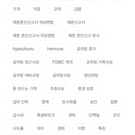
가격
직장
군대
김밥
재혼혼인신고서 작성방법
재혼신고서
재혼 혼인신고서 작성방법
재혼 혼인신고 양식
hyanuhunu
hernova
공무원 휴가
공무원 정근수당
FOMC 회의
공무원 가족수당
공무원 여비규정
공무원수당
정년연장
똥 만드는 기계
주휴수당
환경 보호
금리 인하
방제
탄수화물
승진
질병
금시세
룩셈부르크
경력
단백질
군인
나트륨
차이
경제
지방
특징