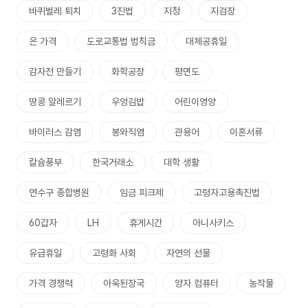
바퀴벌레 퇴치
3진법
지청
지검장
은 가격
도로교통법 범칙금
대체공휴일
감자전 만들기
화학공장
평면도
땅콩 알레르기
우엉김밥
어린이영양
바이러스 감염
봉와직염
관용어
이혼서류
칼슘풍부
한국거래소
대학 생활
연수구 종합병원
임금 피크제
고령자고용촉진법
60갑자
LH
휴게시간
아니사키스
유급휴일
고령화 사회
자연의 선물
가격 경쟁력
아욱된장국
양자 컴퓨터
농작물