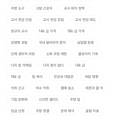
주방 도구
고령 근로자
교사 퇴직 정책
교사 연금 단점
교사 연금 장점
교사 연금 제도
정규직 교사
14k 금 가격
18k 금 가격
감염병 포털
국내 말라리아 환자
삼일열 원충
인체 생리적 과정
소화 과정 재현
클로아카 기계
다리 힘 약해짐
다리 힘이 없다
14k 금
18k 금
법 해석
민유숙 대법관
바람 방향
악취 신고
여수 악취
열매 효소
레몬과 꿀 차
기침 완화제
신선한 샐러드
주방 팁
임금 산정
주방 청결
운세 해석
골절 치료