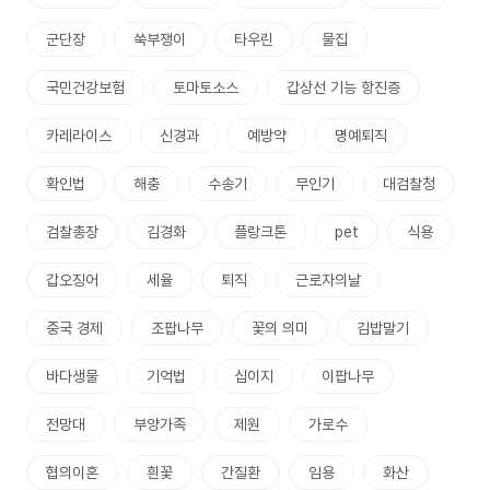
군단장
쑥부쟁이
타우린
물집
국민건강보험
토마토소스
갑상선 기능 항진증
카레라이스
신경과
예방약
명예퇴직
확인법
해충
수송기
무인기
대검찰청
검찰총장
김경화
플랑크톤
pet
식용
갑오징어
세율
퇴직
근로자의날
중국 경제
조팝나무
꽃의 의미
김밥말기
바다생물
기억법
십이지
이팝나무
전망대
부양가족
제원
가로수
협의이혼
흰꽃
간질환
임용
화산