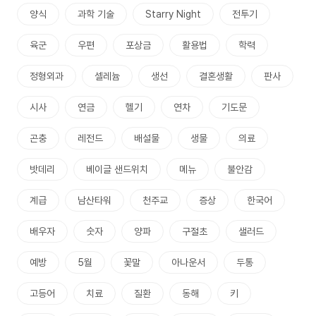
양식
과학 기술
Starry Night
전투기
육군
우편
포상금
활용법
학력
정형외과
셀레늄
생선
결혼생활
판사
시사
연금
헬기
연차
기도문
곤충
레전드
배설물
생물
의료
밧데리
베이글 샌드위치
메뉴
불안감
계급
남산타워
천주교
증상
한국어
배우자
숫자
양파
구절초
샐러드
예방
5월
꽃말
아나운서
두통
고등어
치료
질환
동해
키