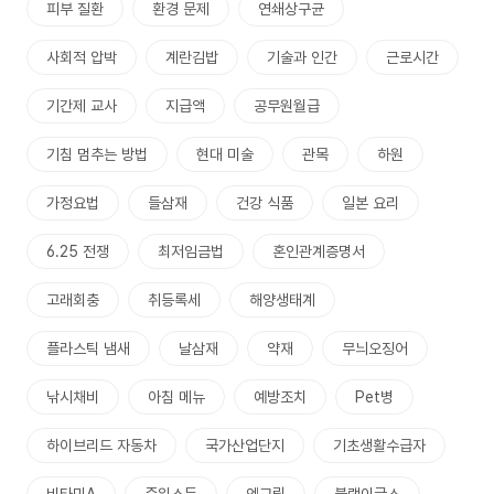
피부 질환
환경 문제
연쇄상구균
사회적 압박
계란김밥
기술과 인간
근로시간
기간제 교사
지급액
공무원월급
기침 멈추는 방법
현대 미술
관목
하원
가정요법
들삼재
건강 식품
일본 요리
6.25 전쟁
최저임금법
혼인관계증명서
고래회충
취등록세
해양생태계
플라스틱 냄새
날삼재
약재
무늬오징어
낚시채비
아침 메뉴
예방조치
Pet병
하이브리드 자동차
국가산업단지
기초생활수급자