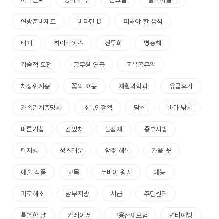
비타민A
중위소득
엔그릴
블랙이글스
연방준비제도
비타민 D
피해야 할 음식
배개
하이라이스
전투화
병충해
기술적 도전
공무원 연금
교육공무원
차상위계층
꽃의 효능
재활의학과
유급휴가
가족관계증명서
소득인정액
담석
바다 낚시
마른기침
감잎차
눌삼재
중부지방
탄저병
성스러운
암호 해독
가을 꽃
예술 작품
교목
두바이 왕자
예능
피로해소
남부지방
시급
주민센터
특별한 날
카레이서
고용산재보험
변비예방