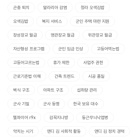
곤충 퇴치
말라리아 감염
청라 오색김밥
오색김밥
복지 서비스
군인 주택 마련 지원
장성장교 월급
영관장교 월급
위관장교 월급
자산형성 프로그램
군인 임금 인상
고등어먹는법
고등어고르는법
휴가 제한
사업주 권한
근로기준법 이해
건축 트렌드
시공 품질
벽식 구조
아파트 구조
섭취량 관리
군사 기밀
군사 동맹
한국 보유 대수
헬파이어 r9x
감꼭지나방
둥근무늬낙엽병
약치는 시기
앤디 김 사회적 활동
앤디 김 정치 경력