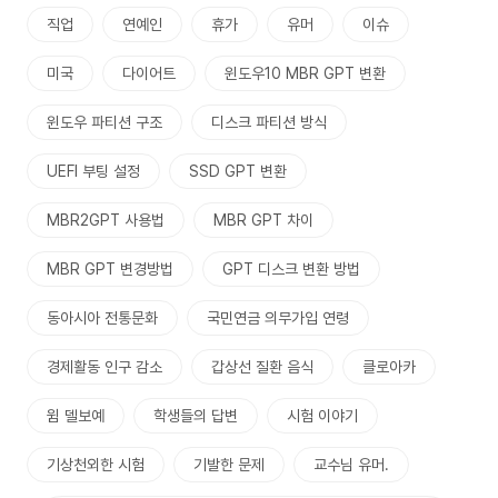
직업
연예인
휴가
유머
이슈
미국
다이어트
윈도우10 MBR GPT 변환
윈도우 파티션 구조
디스크 파티션 방식
UEFI 부팅 설정
SSD GPT 변환
MBR2GPT 사용법
MBR GPT 차이
MBR GPT 변경방법
GPT 디스크 변환 방법
동아시아 전통문화
국민연금 의무가입 연령
경제활동 인구 감소
갑상선 질환 음식
클로아카
윔 델보예
학생들의 답변
시험 이야기
기상천외한 시험
기발한 문제
교수님 유머.