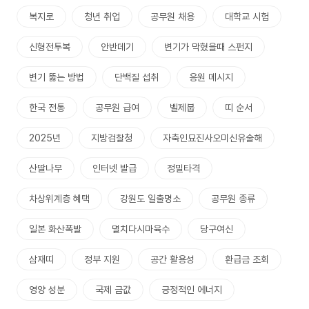
복지로
청년 취업
공무원 채용
대학교 시험
신형전투복
안반데기
변기가 막혔을때 스펀지
변기 뚫는 방법
단백질 섭취
응원 메시지
한국 전통
공무원 급여
벨제붑
띠 순서
2025년
지방검찰청
자축인묘진사오미신유술해
산딸나무
인터넷 발급
정밀타격
차상위계층 혜택
강원도 일출명소
공무원 종류
일본 화산폭발
멸치다시마육수
당구여신
삼재띠
정부 지원
공간 활용성
환급금 조회
영양 성분
국제 금값
긍정적인 에너지