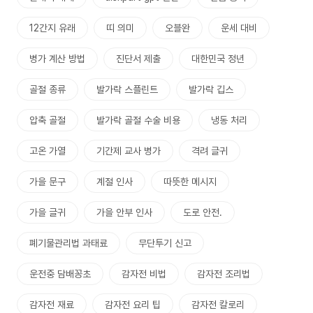
12간지 유래
띠 의미
오블완
운세 대비
병가 계산 방법
진단서 제출
대한민국 정년
골절 종류
발가락 스플린트
발가락 깁스
압축 골절
발가락 골절 수술 비용
냉동 처리
고온 가열
기간제 교사 병가
격려 글귀
가을 문구
계절 인사
따뜻한 메시지
가을 글귀
가을 안부 인사
도로 안전.
폐기물관리법 과태료
무단투기 신고
운전중 담배꽁초
감자전 비법
감자전 조리법
감자전 재료
감자전 요리 팁
감자전 칼로리