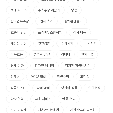
택배 서비스
주휴수당 계산기
낭종
관리업무수당
연차 휴가
경력환산율표
호흡기 건강
프리비투스현탁액
검사 비용
개방성 골절
깻잎김밥
수확시기
군인사법
아욱효능
발가락 골절
강미나
흰가루병
경제 동향
감자전 레시피
감자전 황금레시피
만찢녀
아욱손질법
정근수당
고검장
직급보조비
다리 마비
항산화 식품
혈관건강
양자 얽힘
금융 서비스
땅콩 효능
모기 기피제
김밥만드는방법
시간선택제 공무원