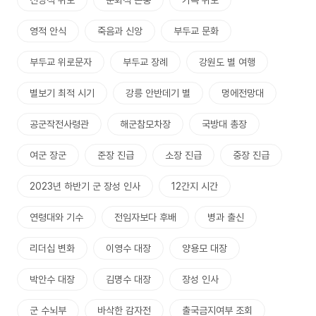
신앙적 위로
문화적 존중
가족 위로
영적 안식
죽음과 신앙
부두교 문화
부두교 위로문자
부두교 장례
강원도 별 여행
별보기 최적 시기
강릉 안반데기 별
멍에전망대
공군작전사령관
해군참모차장
국방대 총장
여군 장군
준장 진급
소장 진급
중장 진급
2023년 하반기 군 장성 인사
12간지 시간
연령대와 기수
전임자보다 후배
병과 출신
리더십 변화
이영수 대장
양용모 대장
박안수 대장
김명수 대장
장성 인사
군 수뇌부
바삭한 감자전
출국금지여부 조회