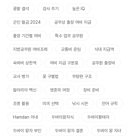
콩팥 결석
검사 주기
높은 IQ
군인 월급 2024
공무상 출장 여비 지급
출장 기간별 여비
특수 업무 공무원
지방공무원 여비조례
교통비 운임
식대 지급액
숙박비 상한액
여비 지급 구분표
공무원 출장비
교사 병가
꽃 구별법
무량판 구조
말라리아 백신
영혼의 여정
장비 준비
조명 활용
미끼 선택
낚시 시즌
언어 규칙
Hamdan 아내
두바이왕자식
두바이황태자
두바이 왕자 부인
두바이 왕자 결혼
두바이 왕 자녀