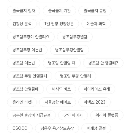
출국금지 절차
출국금지 기간
출국금지 규정
건강성 분석
1일 권장 영양성분
예술과 과학
병조림뚜껑이 안열려요
병조림뚜껑열림
병조림뚜껑 여는법
병조림뚜겅안열림
병조림 여는법
병조림 안열릴 때
병조림 안 열릴때?
병조림 뚜껑 안열릴때
병조림 뚜껑 안열려
병조림 안열릴때
해시드 비프
하이라이스 유래
온라인 티켓
서울공항 에어쇼
아덱스 2023
공무원 출장비 지급규정
군인 이미지
워리워 플랫폼
CSOCC
김용우 육군참모총장
폐쇄성 골절