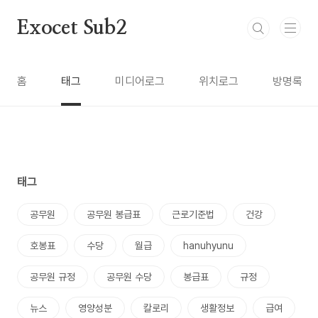
본문 바로가기
Exocet Sub2
홈
태그
미디어로그
위치로그
방명록
태그
공무원
공무원 봉급표
근로기준법
건강
호봉표
수당
월급
hanuhyunu
공무원 규정
공무원 수당
봉급표
규정
뉴스
영양성분
칼로리
생활정보
급여