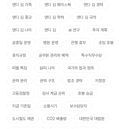
앤디 김 가족
앤디 김 페이스북
앤디 김 경력
앤디 김 종교
앤디 김 학력
앤디 김 국적
앤디 김 나이
앤디 김
ai 연구
투자 계획
공휴일 운영
병원 운영
은행 휴무
초임 호봉
휴직규정
공무원 권리와 혜택
특수직무수당
띠별 특징
닭띠 나이
국가의 법과 정의
권력 분리
권력 구조
법조 경력
지청장
고등검찰청
검사 계급 순위
호봉 승급
지급 기준일
소멸시기
보수담당자
도시철도 채권
CO2 배출량
대한민국 대법원