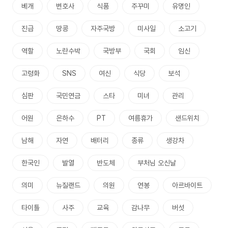
베개
변호사
식품
주꾸미
유명인
진급
땅콩
자주국방
미사일
소고기
역할
노란수박
국방부
국회
임신
고령화
SNS
여신
식당
보석
심판
국민연금
스타
미녀
관리
어원
은하수
PT
여름휴가
샌드위치
남해
자연
배터리
종류
생강차
한국인
발열
반도체
부처님 오신날
의미
뉴질랜드
의원
연봉
아르바이트
타이틀
사주
교육
감나무
버섯