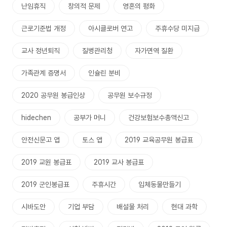
난임휴직
창의적 문제
영혼의 평화
근로기준법 개정
아시클로버 연고
주휴수당 미지급
교사 정년퇴직
질병관리청
자가면역 질환
가족관계 증명서
인슐린 분비
2020 공무원 봉급인상
공무원 보수규정
hidechen
공부가 머니
건강보험보수총액신고
안전신문고 앱
토스 앱
2019 교육공무원 봉급표
2019 교원 봉급표
2019 교사 봉급표
2019 군인봉급표
주휴시간
입체동물만들기
시바도안
기업 부담
배설물 처리
현대 과학