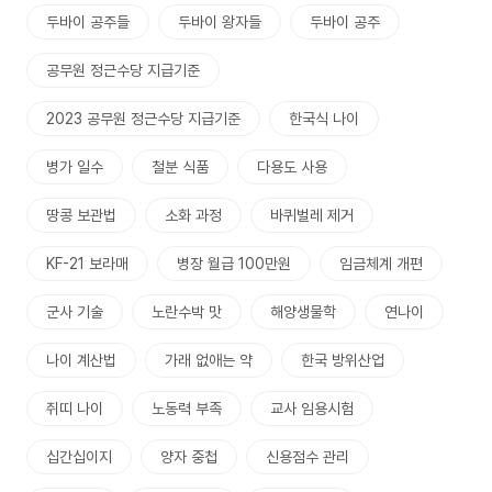
두바이 공주들
두바이 왕자들
두바이 공주
공무원 정근수당 지급기준
2023 공무원 정근수당 지급기준
한국식 나이
병가 일수
철분 식품
다용도 사용
땅콩 보관법
소화 과정
바퀴벌레 제거
KF-21 보라매
병장 월급 100만원
임금체계 개편
군사 기술
노란수박 맛
해양생물학
연나이
나이 계산법
가래 없애는 약
한국 방위산업
쥐띠 나이
노동력 부족
교사 임용시험
십간십이지
양자 중첩
신용점수 관리