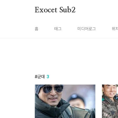
본문 바로가기
Exocet Sub2
홈
태그
미디어로그
위
군대
3