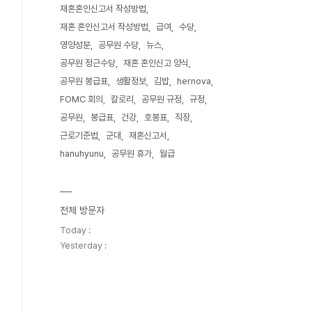
재혼혼인신고서 작성방법
재혼 혼인신고서 작성방법
급여
수당
영양성분
공무원 수당
뉴스
공무원 정근수당
재혼 혼인신고 양식
공무원 봉급표
생활정보
김밥
hernova
FOMC 회의
칼로리
공무원 규정
규정
공무원
봉급표
건강
호봉표
직장
근로기준법
군대
재혼신고서
hanuhyunu
공무원 휴가
월급
전체 방문자
Today :
Yesterday :