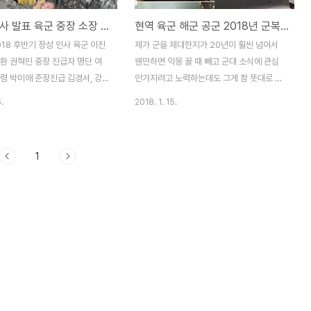
군 장성인사 발표 육군 중장 소장 진급자 명단
현역 육군 해군 공군 2018년 군복무기간 단축 18개월 적용시기 언제부터?
18 후반기 장성 인사 육군 이진
제가 군을 제대한지가 20년이 훨씬 넘어서
환 권혁민 중장 진급자 명단 여
웬만하면 악몽 꿀 때 빼고 군대 소식에 관심
령 박미애 준장진급 김경서, 강
안가지려고 노력하는데도 그게 참 뜻대로 안
 군 장성인사 발표 육군 중장 소
되네요.몇일 전에도 제설작업하는 악몽을 꿔
.
2018. 1. 15.
단 25일 국방부는 2018년 상반
서...오늘은 군복무기간 단축 뉴스가 핫하네
사 발표했습니다. 육군 장군 진
요.대한민국 남자라면 대부분 군대를 다녀와
발표된 이번 장성인사에서 해군,
서 그런가 봅니다.네티즌들 댓글 반응도 다양
1
진급자 발표는 없었습니다. 장군의
하네요.군복무 단축 소식에 누리꾼들은
~80석 정도 감축예정인 국방개혁
"melo****24개월에서 21개월로 줄였을
정되지 않은 관계로 풀이되고 있습
때도 거품 물었다.복무일수 줄이는 거 찬성인
상반기 장군 진급 발표는 4월 정
데 제발 전역자들에게도 보상 잘 해줬으면 좋
는데 반해 올해는 5월말이되어서
겠다","smm6****저도 군대를 다녀왔지만
습니다. 작년 하반기 장군 진급자
고생하는건 알지만 복무 기간 축소로 인해 국
졌기 때문인 것으로 해석할 수도
방력이 약화 되는게 아닌가 우려가 큽니다.
최근 정세와도 맞물려 한미연합
차라리 월급올리는건 적극 찬성하지만 복무
문인 것으로 보고 있습니다. 상
기간만큼은 가만 놔뒀으면","i974****정말