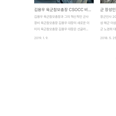
김용우 육군참모총장 CSOCC 비니 리볼버 권총 워리워 플랫폼 신형전투복 전투화 from 보배드림
김용우 육군참모총장과 그의 혁신적인 군사
장군인사 20
장비 육군참모총장 김용우 대장의 새로운 이
성 해군 이성
미지 육군참모총장 김용우 대장은 선글라스
군 노경희 대
를 착용하고, 군복을 입은 모습으로 사진에
동길, 강호필
2019. 1. 9.
2018. 5. 25
담겼습니다. 그 이미지는 전형적인 군인보다
장 진급자 명
는 오히려 연예인이나 패션 아이콘을 연상케
기 군 장성인
하기까지 합니다. 김용우 대장은 제1군 군단
급 인사만 
장을 거쳐 2017년 8월에 육군참모총장으로
공군 장성 
취임하였습니다. 그의 군복과 장비에는 다양
자리를 70
한 새로운 요소들이 눈에 띕니다. CSOCC
2.0이 확
비니와 리볼버 권총 김용우 대장이 착용한 비
니다. 본디 
니에는 'CSOCC'라고 쓰여 있습니다. 이는
도면 발표되
'Combined Special Operations
야 발표되었
Component Command'의 약자로, 한국
발표가 늦어
과 미국이 전시에 특수작전을 위해 편성하는
있습니다만 
연합특수작전구성군사령부를 의미합니다. 또
훈련 연기 때