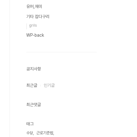
유머,재미
기타 잡다구리
grils
WP-back
공지사항
최근글
인기글
최근댓글
태그
수당
근로기준법