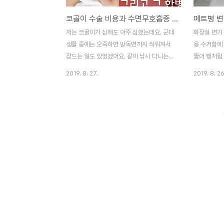
코골이 수술 비용과 수면무호흡증 증상그리고 합병증
저는 코골이가 심해도 아주 심했는데요. 군대
화장실 변기
생활 중에는 오죽하면 방독면까지 씌워져서
용 수거함에
잠드는 일도 있었겠어요. 같이 낚시 다니는
뚫어 뻥처럼
조우들도 텐트에서 잠들기 전에는 술도 못 드
도 편식을 
2019. 8. 27.
2019. 8. 26
시는 양반이 소주 반 병을 마시고 기절해서
이 돌덩이 같
잠들게 할 정도니까요 ㅋㅋㅋ. 남들도 괴롭지
가 막힌다. 
만, 저도 괴로웠죠. 코골이만 심한 게 아니라,
법 이렇게 변
수면무호흡증까지 있어서 잠을 깊게 자지 못
바로 막힌 
하고, 밤에 5~6번씩 잠에서 깨니 하루가 피
방법이다. 
곤했죠. 저의 코골이와 수면무호흡증은 꾀 오
을 때 뚫는 
랜 세월을 누적되어온 결과인데요. 젊을 때는
으로 막힌 
그래도 타고난 체력 하나로 잘 버텼었던 것
담아 둘 수 
같은데, 40이 다가올 때엔 아주 하루가 힘겹
PET병에 비
고, 잠을 자도 자도 계속 피곤하고 낮에는 하
그 부피 전체
루 종일 몽롱하게 졸린 증상이 지속되었죠.
는 구조다.
하지만 딱히 수면무호흡증일 것이라고 의심
안쪽을 화장