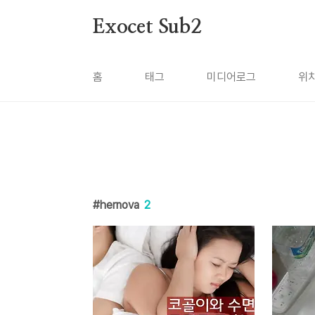
본문 바로가기
Exocet Sub2
홈
태그
미디어로그
위
hernova
2