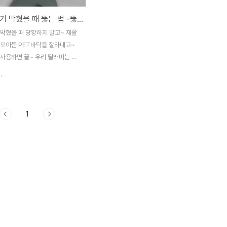
페트병 변기 막혔을 때 뚫는 법 -뚫어뻥 없이 PET병으로 막힌 변기 뚫는 방법 패트병 활용
 막혔을 때 당황하지 말고~ 재활
 모아둔 PET바닥을 잘라내고~
 사용하면 끝~ 우리 딸래미는 하
해대고 야채도 적게 먹어서인지 똥
.
다. 그러다 보니 허구한 날 변기
PET병 재활용해서 변기 뚫는 방
기 막혔을 때 뚫는 법이 있으니
1
변기 뚫는 방법 페트병을 이용하는
패트병 이게 뚫어뻥으로 변기 막혔
법 보다 효과가 확실하다. 뚫어뻥
변기 뚫는 방법은 보다시피 공기를
있는 그릇(?) 같은 영역의 부피가
해 상대적으로 작다. PET병은
가 다 공기 압력을 생성할 수 있
 사용방법은 뚫어뻥과 같이 병의
실 변기의 물내려가는 구멍에 잘