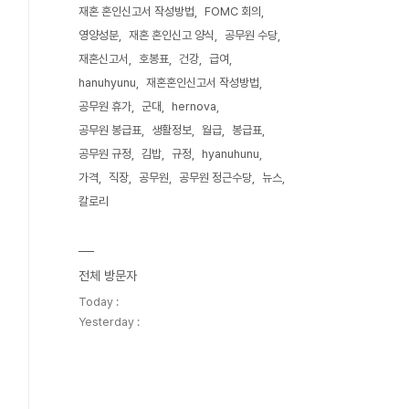
재혼 혼인신고서 작성방법
FOMC 회의
영양성분
재혼 혼인신고 양식
공무원 수당
재혼신고서
호봉표
건강
급여
hanuhyunu
재혼혼인신고서 작성방법
공무원 휴가
군대
hernova
공무원 봉급표
생활정보
월급
봉급표
공무원 규정
김밥
규정
hyanuhunu
가격
직장
공무원
공무원 정근수당
뉴스
칼로리
전체 방문자
Today :
Yesterday :