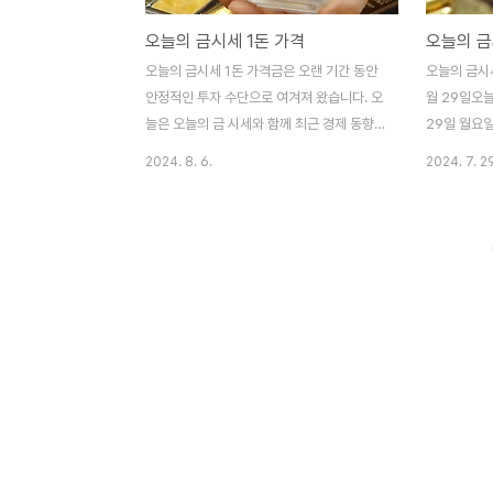
오늘의 금시세 1돈 가격
오늘의 금시세 1돈 가격금은 오랜 기간 동안
오늘의 금시세
안정적인 투자 수단으로 여겨져 왔습니다. 오
월 29일오
늘은 오늘의 금 시세와 함께 최근 경제 동향
29일 월요
을 살펴보겠습니다. 오늘의 금 시세 현황종류
속의 가격이
2024. 8. 6.
2024. 7. 29
내가 팔 때내가 살 때전일 대비순금
한 돈(3.75
399,000 원454,000 원1,000 원
시 444,0
18K293,300 원0 원700 원
시세는 판매 
14K227,400 원0 원500 원백금
333,000
146,000 원180,000 원2,000 원은
229,000
4,310 원5,420 원70 원국제 금값과 경제
고 있습니다.
동향8월 5일 시카고상품거래소(CME)의 페
원, 구매 시
드워치 도구에 따르면, 2024년 9월 18일
매 시 4,5
열릴 예정인 FOMC 회의에서 미국 연방준비
고 있습니다
제도(Fed)가 금리를 인하할 확률을 다음과
금 한 돈은 구
같이 전망했습니다:25bp 인하 확률:
396,000
30.5%50bp 인하 확률: 69.5%또한,
291,10..