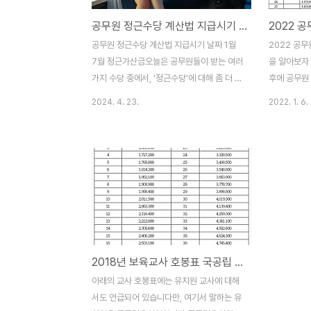
공무원 정근수당 계산법 지급시기 날짜 1월 7월 정근가산금
공무원 정근수당 계산법 지급시기 날짜 1월
2022 공무
7월 정근가산금오늘은 공무원들이 받는 여러
을 알아보자
가지 수당 중에서, '정근수당'에 대해 좀 더 깊
후에 공무원
게 살펴보려 합니다. 공무원의 보수 체계는
시는 분들이 
2024. 4. 23.
2022. 1. 6.
일반적으로 기본급과 여러 가지 수당으로 구
금표 , 월급
성되는데, 여기서 정근수당은 공무원의 근무
2022 공
에 대한 보상과 동시에 노고를 인정하며 성실
직에 준하는
한 근무를 장려하는 목적을 가지고 있습니다.
보너스를 제외
이것은 '상여수당'의 한 종류로, 일반적으로
상된 것입니
상여수당은 기본적인 임금 외에 일정 시기나
있으니 성실
특정 조건을 만족했을 때 지급되는 수당을 의
급여야 많이
미합니다.공무원 정근수당은 매년 1월과 7
국민이 부담
월, 즉 한 해에 두 번씩 지급됩니다. 여기서 우
가 있죠. 각
2018년 보육교사 호봉표 국공립 어린이집 사립유치원 근무환경개선비 처우개선비
리는 정근수당을 포함한 4가지 상여수당 종
무원이 실제
류 - 정근수당, 정근수당 가산금, 대우공무원
다고 볼 수 
아래의 교사 호봉표에는 유치원 교사에 대해
수당, 성과상여금에 대해 자세히 알아볼 필요
월급이 인상
서도 언급되어 있습니다만, 여기서 말하는 유