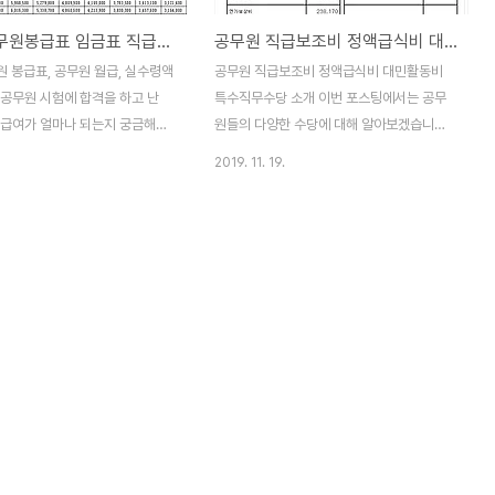
2022 공무원봉급표 임금표 직급보조비, 정액급식비, 교사 군인 공무원 정근수당 지급기준
공무원 직급보조비 정액급식비 대민활동비 특수직무수당
원 봉급표, 공무원 월급, 실수령액
공무원 직급보조비 정액급식비 대민활동비
 공무원 시험에 합격을 하고 난
특수직무수당 소개 이번 포스팅에서는 공무
 급여가 얼마나 되는지 궁금해하
원들의 다양한 수당에 대해 알아보겠습니다.
많습니다. 그럼 2022 공무원 임
정액급식비, 직급보조비, 대민활동비, 그리고
2019. 11. 19.
, 실수령액을 알아보겠습니다.
특수직무수당에 대해서 자세히 살펴보도록
무원 봉급표입니다. 일반직과 일반
하겠습니다. 이러한 수당들은 공무원들의 월
 특정직 및 별정직 등의 수당과
급에 포함되어 매월 지급되며, 특정 업무와
한 기본급 인상률은 1.4% 인
자격에 따라 조건이 결정됩니다. '공무원 연
다. 다른 직업에 비해서 안정성이
가보상비 정근수당 부양 가족수당 지급기준
하게 근무를 해야 할 것입니다.
시간외근무수당 계산법 예전에 썼던 글을 다
 줄수록 좋겠지만 공무원 임금은
시 옮기는 중입니다. 이 글은 2015년에 썼던
하는 세금으로 주는 것이라 한계
글입니다. 당시 8급 5호봉 공무원인 제 동생
종 복지혜택과 수당을 합치면 공
의 7월 보수지급명세서를 (급여명세서) 보다
로 받는 월급은 이보다는 훨씬 많
가 본봉 이외에 줄줄이 붙어 있는 수당을
있습니다. 호봉에 따라서 공무원
sub2.exocet.co.kr 정액급식비 정액급식
되므로 오랜 기간 근무하면 임금
비는 모든 공무원들이 매달 13만 원씩 지급