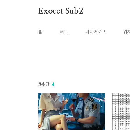
본문 바로가기
Exocet Sub2
홈
태그
미디어로그
위
수당
4