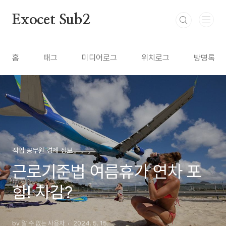
본문 바로가기
Exocet Sub2
홈
태그
미디어로그
위치로그
방명록
직업 공무원 경제 정보
근로기준법 여름휴가 연차 포
함! 차감?
by 알 수 없는 사용자
2024. 5. 15.