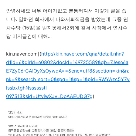
안녕하세요.너무 어이가없고 분통터져서 이렇게 글을 씁
니다. 일하던 회사에서 나와서퇴직금을 받았는데 그중 연
차수당 (15일)을 받지못해서2회에 걸쳐 사장에서 연차수
당 미지급건에 대해...
kin.naver.com](
http://kin.naver.com/qna/detail.nhn?
d1id=6&dirId=60802&docId=149725589&qb=7Jes66a
E7Zy06rCAIOyXsOywqA==&enc=utf8&section=kin&ra
nk=9&search_sort=0&spq=1&sp=1&pid=RWYAzc5Y7v
lssbxtghNsssssstl-
097313&sid=UtviwXJvLDoAAEUDG7g
)