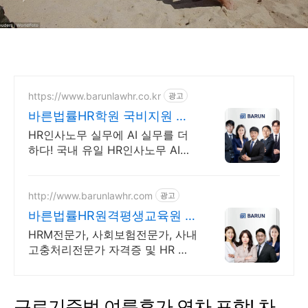
https://www.barunlawhr.co.kr
광고
바른법률HR학원 국비지원 교
육과정
HR인사노무 실무에 AI 실무를 더
하다! 국내 유일 HR인사노무 AI활
용 국비과정
http://www.barunlawhr.com
광고
바른법률HR원격평생교육원 국
비 원격훈련기관
HRM전문가, 사회보험전문가, 사내
고충처리전문가 자격증 및 HR 국
비훈련기관
근로기준법 여름휴가 연차 포함! 차