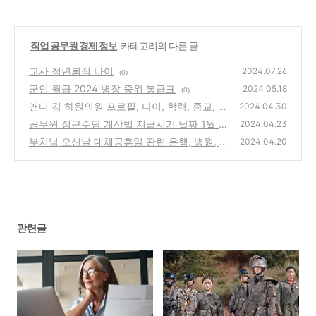
'
직업 공무원 경제 정보
' 카테고리의 다른 글
교사 정년퇴직 나이
2024.07.26
(0)
군인 월급 2024 병장 중위 봉급표
2024.05.18
(0)
앤디 김 하원의원 프로필, 나이, 학력, 종교, 미
2024.04.30
상원의원 출마 당선 유력
공무원 정근수당 계산법 지급시기 날짜 1월 7
(0)
2024.04.23
월 정근가산금
부처님 오신날 대체공휴일 관련 은행, 병원, 주
(0)
2024.04.20
식, 택배 운영 여부 학교 쉬나요?
(0)
관련글