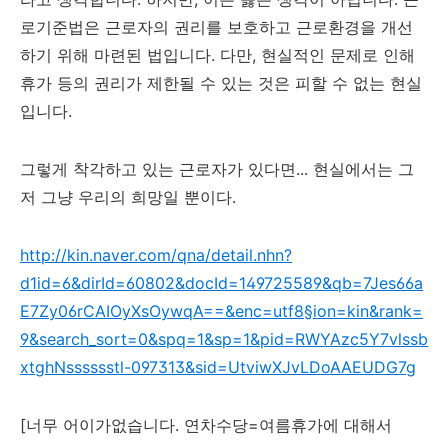
로기준법은 근로자의 권리를 보호하고 근로환경을 개선
하기 위해 마련된 법입니다. 다만, 현실적인 문제로 인해
휴가 등의 권리가 제한될 수 있는 것은 피할 수 없는 현실
입니다.
그렇게 착각하고 있는 근로자가 있다면... 현실에서는 그
저 그냥 우리의 희망일 뿐이다.
http://kin.naver.com/qna/detail.nhn?
d1id=6&dirId=60802&docId=149725589&qb=7Jes66a
E7Zy06rCAIOyXsOywqA==&enc=utf8
§ion=kin&rank=
9&search_sort=0&spq=1&sp=1&pid=RWYAzc5Y7vlssb
xtghNsssssstl-097313&sid=UtviwXJvLDoAAEUDG7g
[너무 어이가없습니다. 연차수당=여름휴가에 대해서