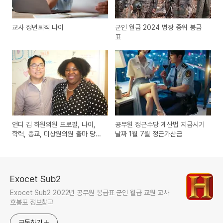
교사 정년퇴직 나이
군인 월급 2024 병장 중위 봉급
표
앤디 김 하원의원 프로필, 나이,
공무원 정근수당 계산법 지급시기
학력, 종교, 미상원의원 출마 당선
날짜 1월 7월 정근가산금
유력
Exocet Sub2
Exocet Sub2 2022년 공무원 봉급표 군인 월급 교원 교사
호봉표 정보창고
구독하기