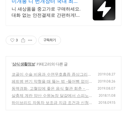
미개봉 니 번개장터 국내 최대
브랜드 중고거래
니 새상품을 중고가로 구매하세요.
대화 없는 안전결제로 간편하게!
전국 각지에서 올라오는 전국구 최
다 상품 매일 10만 개 이상의 신규
상품 업로드
3
구독하기
'
상식 생활정보
' 카테고리의 다른 글
코골이 수술 비용과 수면무호흡증 증상그리고
2019.08.27
합병증
페트병 변기 막혔을 때 뚫는 법 -뚫어뻥 없이 P
(0)
2019.08.26
ET병으로 막힌 변기 뚫는 방법 패트병 활용
동맥경화, 고혈압에 좋은 음식 혈관 회춘 - 청
(0)
2019.08.07
혈차 재료 (까마중,은행잎,감국) 청혈차 만드는
살충제 계란 양산 수원농장 달걀에서 스피노사
2018.11.08
법
드 검출 난각표기 W14DX4
(0)
하이브리드 자동차 보조금 지급 조건과 신청
(0)
2018.09.15
방법 안내
(0)