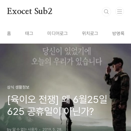
본문 바로가기
Exocet Sub2
홈
태그
미디어로그
위치로그
방명록
상식 생활정보
[육이오 전쟁] 왜 6월25일
625 공휴일이 아닌가?
by 알 수 없는 사용자
2019. 5. 28.