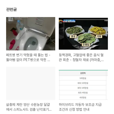
관련글
페트병 변기 막혔을 때 뚫는 법 -
동맥경화, 고혈압에 좋은 음식 혈
뚫어뻥 없이 PET병으로 막힌 변
관 회춘 - 청혈차 재료 (까마중,은
기 뚫는 방법 패트병 활용
행잎,감국) 청혈차 만드는 법
살충제 계란 양산 수원농장 달걀
하이브리드 자동차 보조금 지급
에서 스피노사드 검출 난각표기
조건과 신청 방법 안내