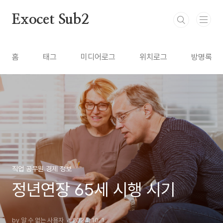
본문 바로가기
Exocet Sub2
홈
태그
미디어로그
위치로그
방명록
직업 공무원 경제 정보
정년연장 65세 시행 시기
by 알 수 없는 사용자
2024. 10. 1.