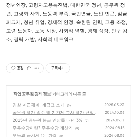
정년연장, 고령자고용촉진법, 대한민국 정년, 공무원 정
년, 고령화 사회, 노동력 부족, 국민연금, 노인 빈곤, 임금
피크제, 청년 취업, 경제적 안정, 숙련된 인력, 고용 조정,
고령 노동자, 노동 시장, 사회적 역할, 경제 성장, 인구 감
소, 경력 개발, 사회적 네트워크
공감
구독하기
'
직업 공무원 경제 정보
' 카테고리의 다른 글
경찰 계급체계, 계급표 소개
2025.03.23
(0)
공무원 병가 일수 및 기간제 교사 병가 규정 완
2024.10.06
벽 정리
2025년 공무원 봉급 인상률 내년 3%
(0)
2024.09.11
(0)
주휴수당이란? 주휴수당 계산기
2024.08.15
(0)
오늘의 금시세 1돈 가격
2024.08.06
(0)