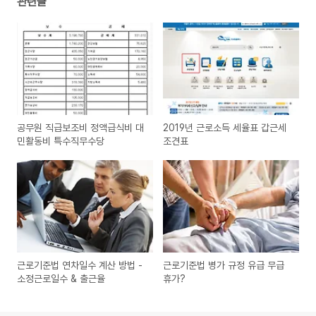
관련글
공무원 직급보조비 정액급식비 대
2019년 근로소득 세율표 갑근세
민활동비 특수직무수당
조견표
근로기준법 연차일수 계산 방법 -
근로기준법 병가 규정 유급 무급
소정근로일수 & 출근율
휴가?