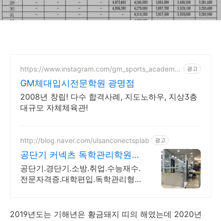
https://www.instagram.com/gm_sports_academy_
광고
gwangmyeong/
GM체대입시전문학원 광명점
2008년 창립! 다수 합격사례, 지도노하우, 지상3층
대규모 자체체육관!
http://blog.naver.com/ulsanconectsplab
광고
공단기 커넥츠 독학관리학원
철저한 합격집중관리 프로그램
공단기.경단기.소방.취업.수능재수.
전문자격증.대학편입.독학관리형
학원
2019년도는 기해년은 황금돼지 띠의 해였는데 2020년