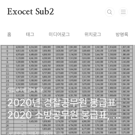
본문 바로가기
Exocet Sub2
홈
태그
미디어로그
위치로그
방명록
직업 공무원 경제 정보
2020년 경찰공무원 봉급표
2020 소방공무원 봉급표, 군
인 월급, 일반직 공무원 호봉표
by 알 수 없는 사용자
2019. 9. 18.