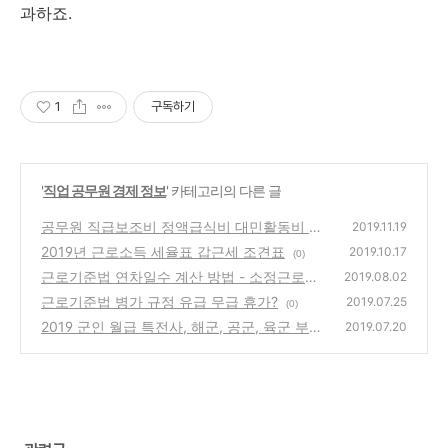
과하죠.
1
구독하기
'
직업 공무원 경제 정보
' 카테고리의 다른 글
공무원 직급보조비 정액급식비 대민활동비 특
2019.11.19
수직무수당
2019년 근로소득 세율표 갑근세 조견표
(0)
2019.10.17
(0)
근로기준법 연차일수 계산 방법 - 소정근로일
2019.08.02
수 & 출근율
근로기준법 병가 규정 유급 무급 휴가?
(0)
2019.07.25
(0)
2019 군인 월급 특전사, 해군, 공군, 육군 부사
2019.07.20
관 하사,중사, 준위 장교 ,소위, 소령 2019년 직
업 군인 월급 위험수당, 해외파병수당 더한 실
수령액은?
(0)